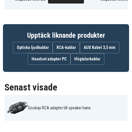
4040849116933
EAN / GTIN
Ljud/Bild
Produkttyp
Goobay
Märke
Upptäck liknande produkter
RCA (hona)
Kontakttyp
Optiska ljudkablar
RCA-kablar
AUX Kabel 3,5 mm
Headset adapter PC
Högtalarkablar
Senast visade
Goobay RCA adapter till speaker hane