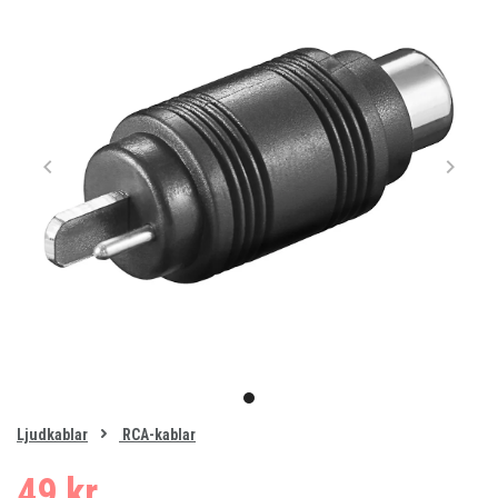
Item
1
item
of
0
Ljudkablar
RCA-kablar
1
49 kr