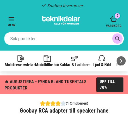
Snabba leveranser
Item
0
2
of
MENY
VARUKORG
3
Mobilreservdelar
Mobiltillbehör
Kablar & Laddare
Ljud & Bild
Power
🔥 AUGUSTIREA – FYNDA BLAND TUSENTALS
UPP TILL
70%
PRODUKTER
(1 Omdömen)
Goobay RCA adapter till speaker hane