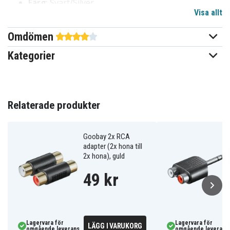
Färg:
Svart/Silver
Visa allt
Kompatibel med:
Ljudenheter som förstärkare,
högtalare och TV
Omdömen
Funktioner:
Kopplar RCA till speaker (hane), enkel
installation
Kategorier
Ytterligare egenskaper:
Greppvänlig design och
pålitlig signalöverföring
Fördelar med Goobay RCA adapter till
Relaterade produkter
speaker hane
Ger kristallklar ljudöverföring utan
Goobay 2x RCA
störningsmoment
adapter (2x hona till
Lätta kopplingar för flera typer av ljudsystem
2x hona), guld
Idealisk för filmkvällar, hemmaljud eller hobby-
49 kr
studio
Stilren och slitstark för frekvent användning
11693
Artnr
Lagervara för
Lagervara för
LÄGG I VARUKORG
omgående leverans
omgående leverans