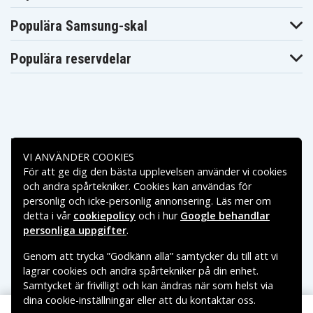
Populära Samsung-skal
Populära reservdelar
Betalningsalternativ
VI ANVÄNDER COOKIES
För att ge dig den bästa upplevelsen använder vi cookies
Leveransalternativ
och andra spårtekniker. Cookies kan användas för
personlig och icke-personlig annonsering. Läs mer om
detta i vår
cookiepolicy
och i hur
Google behandlar
personliga uppgifter
.
Genom att trycka ”Godkänn alla” samtycker du till att vi
lagrar cookies och andra spårtekniker på din enhet.
Samtycket är frivilligt och kan ändras när som helst via
dina cookie-inställningar eller att du kontaktar oss.
Copyright © 2026, Spares Nordic AB