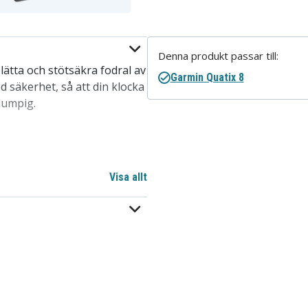
Denna produkt passar till:
lätta och stötsäkra fodral av
Garmin Quatix 8
 säkerhet, så att din klocka
lumpig.
Visa allt
ar mot smuts och slitage
Skal – Svart/Grön