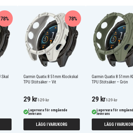
78%
78%
 Skal
Garmin Quatix 8 51mm Klockskal
Garmin Quatix 8 51mm K
TPU Stötsäker – Vit
TPU Stötsäker – Grön
29 kr
29 kr
129 kr
129 kr
Lagervara för omgående
Lagervara för omgåen
leverans
leverans
LÄGG I VARUKORG
LÄGG I VARUKO