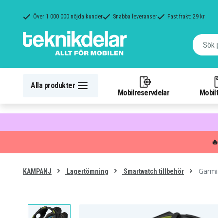
Över 1 000 000 nöjda kunder
Snabba leveranser
Fast frakt: 29 kr
Alla produkter
Mobilreservdelar
Mobilt

Garmin
KAMPANJ
Lagertömning
Smartwatch tillbehör