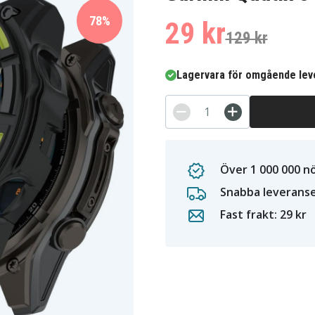
78%
29 kr
129 kr
Lagervara för omgående lev
Över 1 000 000 n
Snabba leverans
Fast frakt: 29 kr