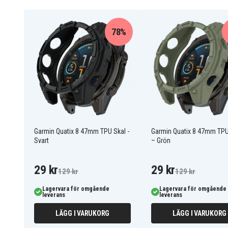
Välventilerad tack vare halvöppen, ihålig form
Enkel att installera och ta bort vid behov
78%
6807003331F
Artnr
Skal
Produkttyp
Grå
Färg
Plast
Material
Garmin Quatix 8 47mm TPU Skal -
Garmin Quatix 8 47mm TPU
Svart
– Grön
29 kr
29 kr
129 kr
129 kr
Lagervara för omgående
Lagervara för omgående
leverans
leverans
LÄGG I VARUKORG
LÄGG I VARUKORG