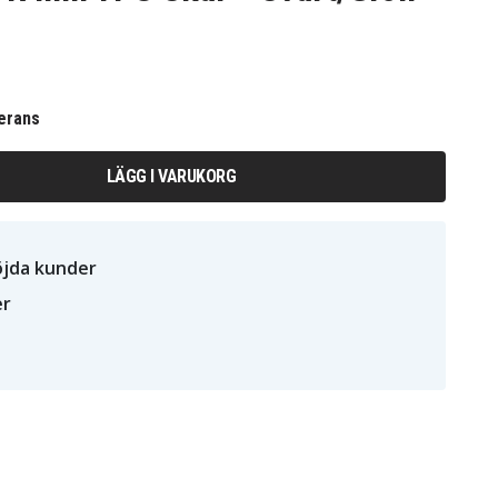
erans
LÄGG I VARUKORG
öjda kunder
er