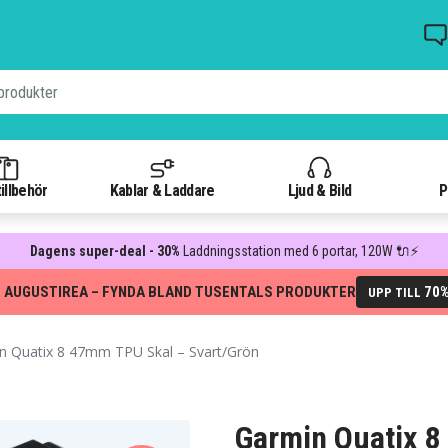
illbehör
Kablar & Laddare
Ljud & Bild
P
Dagens super-deal - 30%
Laddningsstation med 6 portar, 120W 🔌⚡
 AUGUSTIREA – FYNDA BLAND TUSENTALS PRODUKTER
70
UPP TILL
 Quatix 8 47mm TPU Skal – Svart/Grön
Garmin Quatix 8