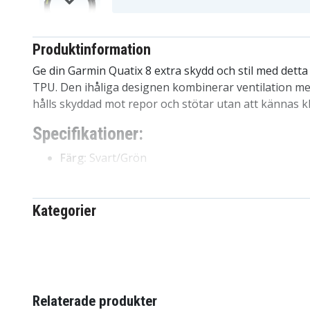
Produktinformation
Ge din Garmin Quatix 8 extra skydd och stil med detta 
TPU. Den ihåliga designen kombinerar ventilation med
hålls skyddad mot repor och stötar utan att kännas k
Specifikationer:
Färg:
Svart/Grön
Material:
TPU
Funktioner:
Stötsäker ram, ihålig design, skydd
Diameter:
52,8 mm
Kategorier
Kompatibel med:
Garmin Quatix 8 47mm
Fördelar med Garmin Quatix 8 47mm TPU 
Lätt och tunn design bevarar komforten
Stötskydd mot vardagliga stötar och repor
Relaterade produkter