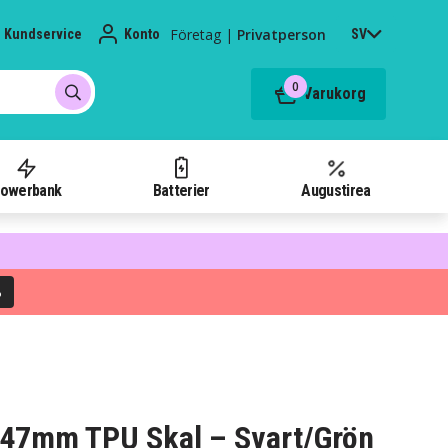
Företag
|
Privatperson
Kundservice
Konto
SV
0
Varukorg
owerbank
Batterier
Augustirea
%
 47mm TPU Skal – Svart/Grön