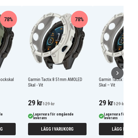
78%
78%
lockskal
Garmin Tactix 8 51mm AMOLED
Garmin Tactix 8 47m
Skal - Vit
Skal – Vit
29 kr
29 kr
129 kr
129 kr
de
Lagervara för omgående
Lagervara för omgå
leverans
leverans
RG
LÄGG I VARUKORG
LÄGG I VARUK