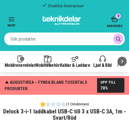
Snabba leveranser
Item
0
2
of
MENY
VARUKORG
3
Mobilreservdelar
Mobiltillbehör
Kablar & Laddare
Ljud & Bild
Power
🔥 AUGUSTIREA – FYNDA BLAND TUSENTALS
UPP TILL
70%
PRODUKTER
(1 Omdömen)
Delock 3-i-1 laddkabel USB-C till 3 x USB-C 3A, 1m -
Svart/Röd