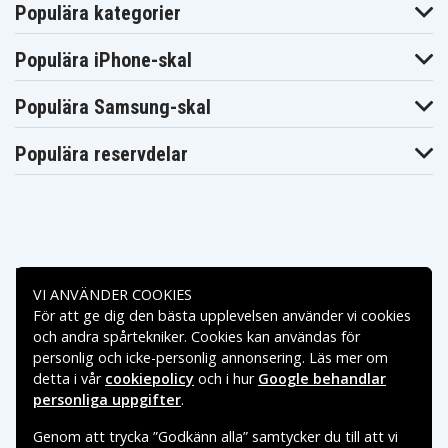
Populära kategorier
Populära iPhone-skal
Populära Samsung-skal
Populära reservdelar
Betalningsalternativ
VI ANVÄNDER COOKIES
För att ge dig den bästa upplevelsen använder vi cookies
Leveransalternativ
och andra spårtekniker. Cookies kan användas för
personlig och icke-personlig annonsering. Läs mer om
detta i vår
cookiepolicy
och i hur
Google behandlar
personliga uppgifter
.
Genom att trycka ”Godkänn alla” samtycker du till att vi