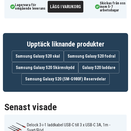
Stabil strömleverans för effektiv laddning
Skickas från oss
Lagervara för
LÄGG I VARUKORG
inom 5-7
Universellt kompatibel med de flesta USB-C
omgående leverans
arbetsdagar
enheter
86713
Artnr
4043619867134
EAN / GTIN
Upptäck liknande produkter
Laddkabel
Produkttyp
Samsung Galaxy S20 skal
Samsung Galaxy S20 fodral
Samsung Galaxy S20 Skärmskydd
Galaxy S20 laddare
DeLOCK
Märke
Samsung Galaxy S20 (SM-G980F) Reservdelar
Röd
Färg
1 m
Kabellängd
Senast visade
USB-C
Kontakt till enhet
USB-C
Kontakt till strömkälla
Delock 3-i-1 laddkabel USB-C till 3 x USB-C 3A, 1m -
Svart/Röd