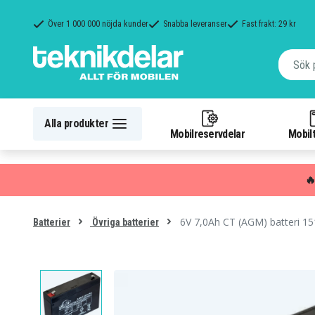
Över 1 000 000 nöjda kunder
Snabba leveranser
Fast frakt: 29 kr
Alla produkter
Mobilreservdelar
Mobilt

6V 7,0Ah CT (AGM) batteri 1
Batterier
Övriga batterier