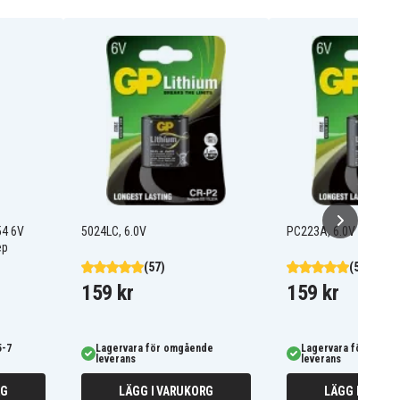
54 6V
5024LC, 6.0V
PC223A, 6.0V
ep
(57)
(57)
159 kr
159 kr
5-7
Lagervara för omgående
Lagervara för omgå
leverans
leverans
RG
LÄGG I VARUKORG
LÄGG I VARUK