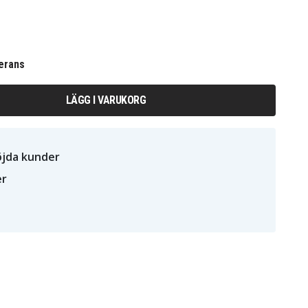
erans
LÄGG I VARUKORG
öjda kunder
er