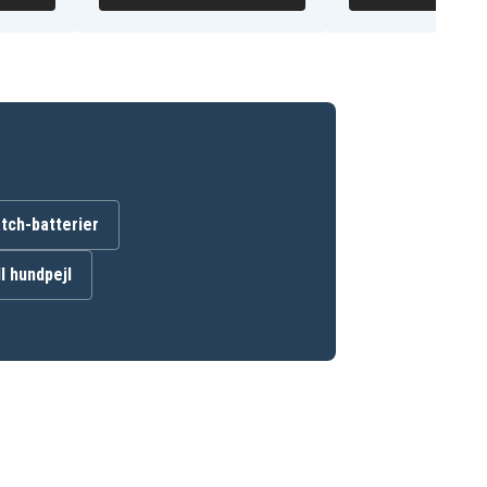
ch-batterier
ll hundpejl