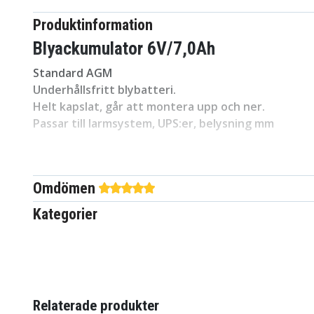
Produktinformation
Blyackumulator 6V/7,0Ah
Standard AGM
Underhållsfritt blybatteri.
Helt kapslat, går att montera upp och ner.
Passar till larmsystem, UPS:er, belysning mm
Rabattkoder gäller ej på denna produkt!
Omdömen
Kategorier
Artnr
Märke
Spänning
Relaterade produkter
Batterityp