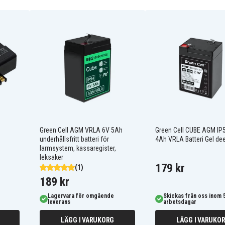
Leoch
1,4 kg
7 Ah
151 mm
34 mm
94 mm
Green Cell AGM VRLA 6V 5Ah
Green Cell CUBE AGM IP
underhållsfritt batteri för
4Ah VRLA Batteri Gel de
larmsystem, kassaregister,
leksaker
179 kr
(1)
189 kr
Lagervara för omgående
Skickas från oss inom 
leverans
arbetsdagar
LÄGG I VARUKORG
LÄGG I VARUKO