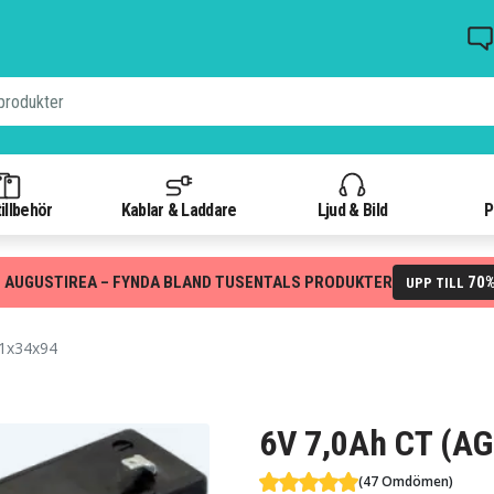
illbehör
Kablar & Laddare
Ljud & Bild
P
 AUGUSTIREA – FYNDA BLAND TUSENTALS PRODUKTER
70
UPP TILL
51x34x94
6V 7,0Ah CT (AG
(47 Omdömen)