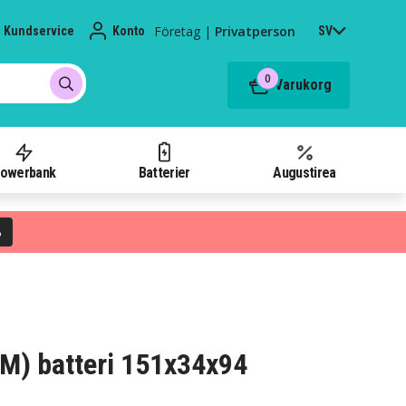
Företag
|
Privatperson
Kundservice
Konto
SV
0
Varukorg
owerbank
Batterier
Augustirea
%
M) batteri 151x34x94