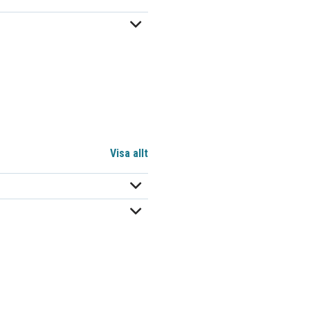
Visa allt
CT7_6
LEOCH
6 V
AGM