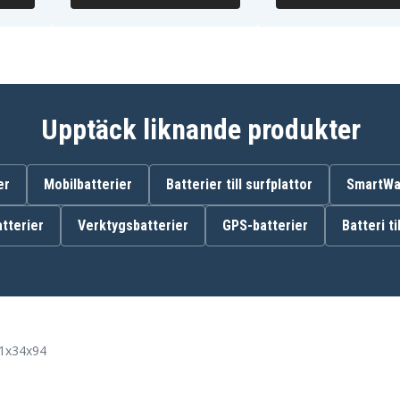
Upptäck liknande produkter
er
Mobilbatterier
Batterier till surfplattor
SmartWat
tterier
Verktygsbatterier
GPS-batterier
Batteri ti
51x34x94