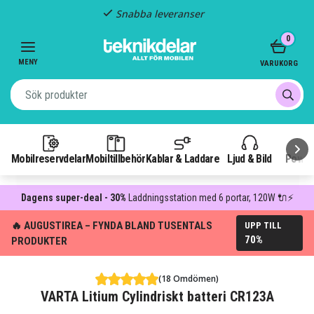
Snabba leveranser
Item
0
2
of
MENY
VARUKORG
3
Mobilreservdelar
Mobiltillbehör
Kablar & Laddare
Ljud & Bild
Power
Dagens super-deal - 30%
Laddningsstation med 6 portar, 120W 🔌⚡
🔥 AUGUSTIREA – FYNDA BLAND TUSENTALS
UPP TILL
70%
PRODUKTER
(18 Omdömen)
VARTA Litium Cylindriskt batteri CR123A