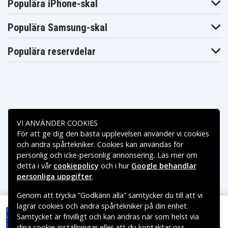
Populära iPhone-skal
Populära Samsung-skal
Populära reservdelar
Betalningsalternativ
VI ANVÄNDER COOKIES
För att ge dig den bästa upplevelsen använder vi cookies
Leveransalternativ
och andra spårtekniker. Cookies kan användas för
personlig och icke-personlig annonsering. Läs mer om
detta i vår
cookiepolicy
och i hur
Google behandlar
personliga uppgifter
.
Genom att trycka ”Godkänn alla” samtycker du till att vi
lagrar cookies och andra spårtekniker på din enhet.
Samtycket är frivilligt och kan ändras när som helst via
dina cookie-inställningar eller att du kontaktar oss.