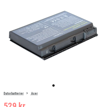
Item
1
item
of
0
Datorbatterier
Acer
1
529 kr