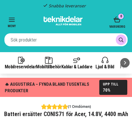
Snabba leveranser
Item
0
2
of
MENY
VARUKORG
3
Mobilreservdelar
Mobiltillbehör
Kablar & Laddare
Ljud & Bild
Power
🔥 AUGUSTIREA – FYNDA BLAND TUSENTALS
UPP TILL
70%
PRODUKTER
(1 Omdömen)
Batteri ersätter CONIS71 för Acer, 14.8V, 4400 mAh