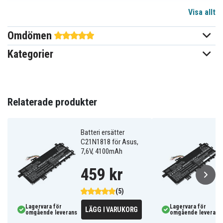
Visa allt
7,6 V
Spänning
Omdömen
Li-Polymer
Batterityp
Kategorier
Asus
Passar varumärke
Ja
Överladdningsskydd
196,35 x 84,46 x 8,00 mm
Relaterade produkter
Mått
4100 mAh
Kapacitet
Batteri ersätter
C21N1818 för Asus,
7,6V, 4100mAh
Batteriet ersätter:
0B200-03190600
459 kr
0B200-03190800
0B200-03280500
0B200-03280600
0B200-03280700
0B200-03450000
2ICP7/60/80
C21N1818
C21N1818-1
(5)
C21PPJH
Lagervara för
Lagervara för
LÄGG I VARUKORG
omgående leverans
omgående leverans