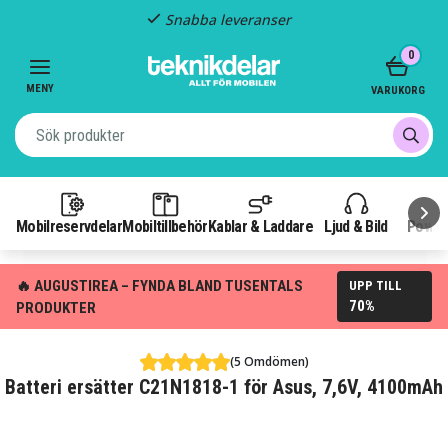
Snabba leveranser
Item
0
2
of
MENY
VARUKORG
3
Mobilreservdelar
Mobiltillbehör
Kablar & Laddare
Ljud & Bild
Power
🔥 AUGUSTIREA – FYNDA BLAND TUSENTALS
UPP TILL
70%
PRODUKTER
(5 Omdömen)
Batteri ersätter C21N1818-1 för Asus, 7,6V, 4100mAh