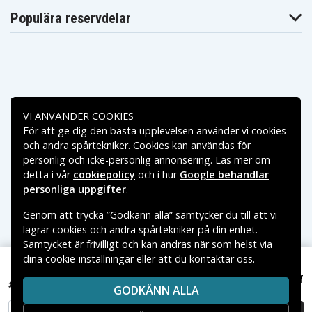
Asus Vivobook
Asus Vivobook
S14 S412DA-
S412DA-EK032T
S412DA-EK321T
Populära reservdelar
EK025T
Asus Vivobook
Asus X412FJ-
Asus X412FA-8B
S512JA-EJ072T
EK091T
Asus X412UA
Asus X412UB-8B
Asus Y4100FA
Betalningsalternativ
VI ANVÄNDER COOKIES
För att ge dig den bästa upplevelsen använder vi cookies
Leveransalternativ
och andra spårtekniker. Cookies kan användas för
personlig och icke-personlig annonsering. Läs mer om
detta i vår
cookiepolicy
och i hur
Google behandlar
personliga uppgifter
.
Genom att trycka ”Godkänn alla” samtycker du till att vi
lagrar cookies och andra spårtekniker på din enhet.
Samtycket är frivilligt och kan ändras när som helst via
dina cookie-inställningar eller att du kontaktar oss.
Copyright © 2026, Spares Nordic AB
459 kr
VARUMÄRKEN SOM NÄMNS PÅ SIDAN TILLHÖR RESPEKTIVE
C21N1818-1 för Asus, 7,6V, 4100mAh
GODKÄNN ALLA
VARUMÄRKES ÄGARE.