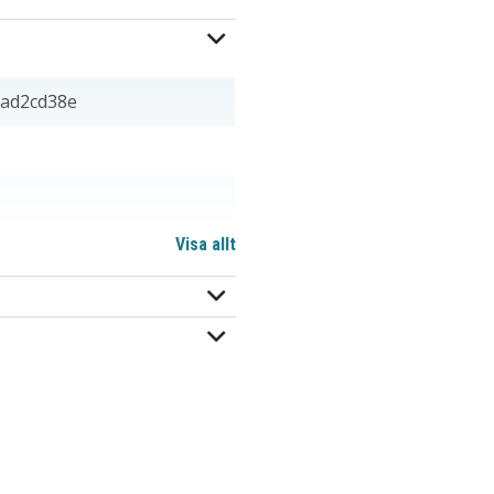
ad2cd38e
Visa allt
,90 mm