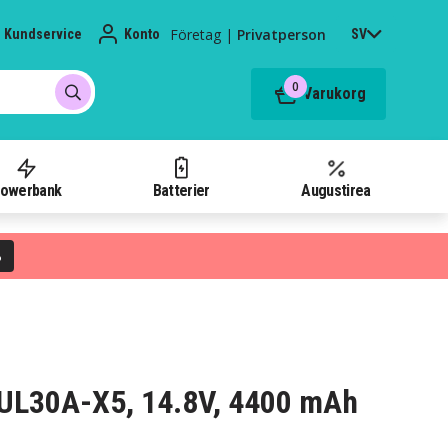
Företag
|
Privatperson
Kundservice
Konto
SV
0
Varukorg
owerbank
Batterier
Augustirea
%
s UL30A-X5, 14.8V, 4400 mAh