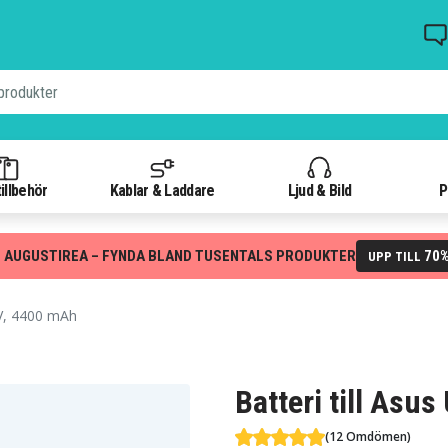
illbehör
Kablar & Laddare
Ljud & Bild
P
 AUGUSTIREA – FYNDA BLAND TUSENTALS PRODUKTER
70
UPP TILL
V, 4400 mAh
Batteri till Asu
(12 Omdömen)