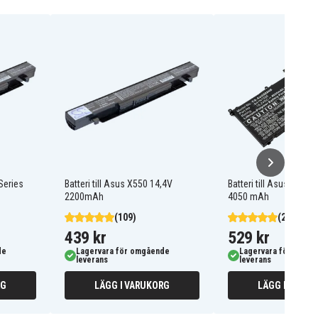
Series
Batteri till Asus X550 14,4V
Batteri till Asus S5VT6
2200mAh
4050 mAh
(109)
(2)
439 kr
529 kr
de
Lagervara för omgående
Lagervara för omgå
leverans
leverans
RG
LÄGG I VARUKORG
LÄGG I VARUK