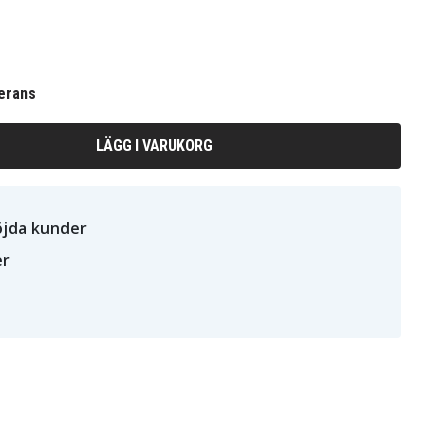
erans
LÄGG I VARUKORG
öjda kunder
er