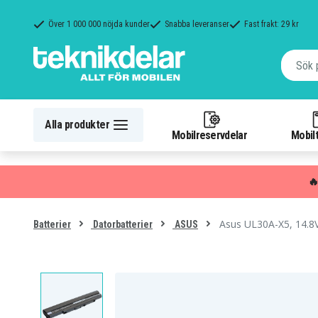
Över 1 000 000 nöjda kunder
Snabba leveranser
Fast frakt: 29 kr
Alla produkter
Mobilreservdelar
Mobilt

Asus UL30A-X5, 14.8
Batterier
Datorbatterier
ASUS