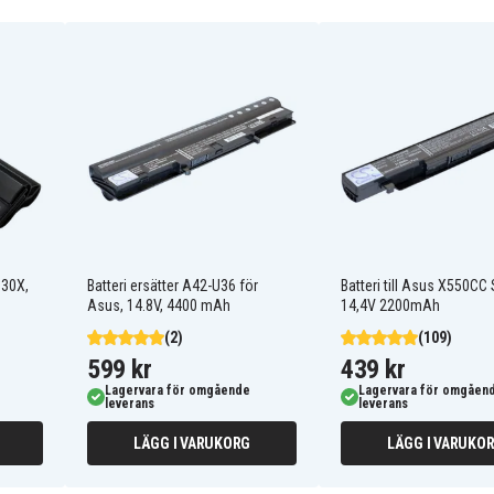
A31-UL50
A32-UL30
A32-UL80
A41-UL50
A42-UL30
130X,
Batteri ersätter A42-U36 för
Batteri till Asus X550CC 
Asus, 14.8V, 4400 mAh
14,4V 2200mAh
Asus U30J
Asus U30JC-A2B
(2)
(109)
Asus U30JT
599 kr
439 kr
Asus U33JC
Lagervara för omgående
Lagervara för omgåen
Asus U35
leverans
leverans
Asus U35J
Asus U43
LÄGG I VARUKORG
LÄGG I VARUKO
Asus U43J
Asus U43JC-WX059V