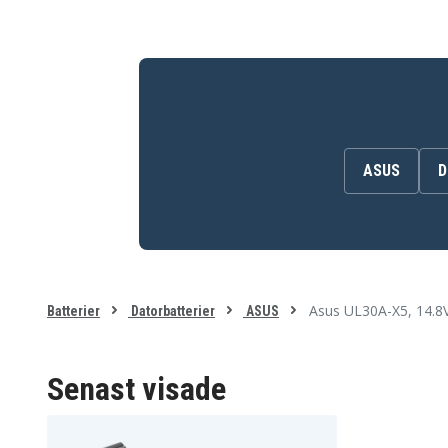
Asus U43JC-X1
Asus U45
Asus U45JC
Asus U45JC-A1
Asus U52
Asus U52F
Asus U53
Asus U53F
Asus U53JC
Asus U53JC-A1
Asus UL30A
Asus UL30A-A1
Asus UL30A-A3B
Asus UL30A-QX130X
Asus UL30A-X1
Asus UL30A-X2
Asus UL30A-X4
Asus UL30A-X5
ASUS
D
Asus UL30Vt
Asus UL50
Asus UL50AG-A2
Asus UL50AT
Asus UL50Ag-A3B
Asus UL50VS
Asus UL50Vg
Asus UL50Vg-A2
Asus UL50Vt-A1
Asus UL50Vt-X1
Asus UL50Vt-XX010x
Asus UL80
Asus UL80Ag
Asus UL80Ag-A1
Asus UL30A-X5, 14.8
Asus UL80V
Asus UL80VS
Batterier
Datorbatterier
ASUS
Asus UL80Vt-A1
Asus UL80Vt-WX009X
Senast visade