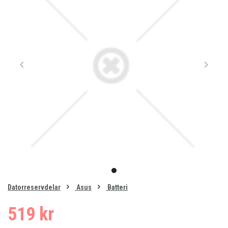
Item
1
item
of
0
Datorreservdelar
Asus
Batteri
1
519 kr