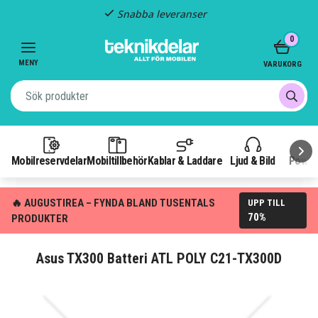
Snabba leveranser
Item
0
2
of
MENY
VARUKORG
3
Mobilreservdelar
Mobiltillbehör
Kablar & Laddare
Ljud & Bild
Power
🔥 AUGUSTIREA – FYNDA BLAND TUSENTALS
UPP TILL
70%
PRODUKTER
Asus TX300 Batteri ATL POLY C21-TX300D