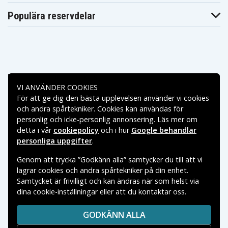
Populära reservdelar
Betalningsalternativ
VI ANVÄNDER COOKIES
För att ge dig den bästa upplevelsen använder vi cookies
Leveransalternativ
och andra spårtekniker. Cookies kan användas för
personlig och icke-personlig annonsering. Läs mer om
detta i vår
cookiepolicy
och i hur
Google behandlar
personliga uppgifter
.
Genom att trycka ”Godkänn alla” samtycker du till att vi
lagrar cookies och andra spårtekniker på din enhet.
Samtycket är frivilligt och kan ändras när som helst via
dina cookie-inställningar eller att du kontaktar oss.
Copyright © 2026, Spares Nordic AB
VARUMÄRKEN SOM NÄMNS PÅ SIDAN TILLHÖR RESPEKTIVE
GODKÄNN ALLA
VARUMÄRKES ÄGARE.