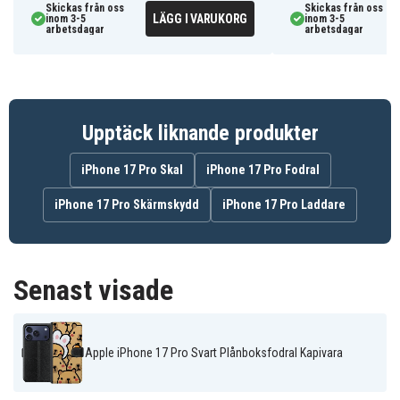
elegant färgkombination.
Skickas från oss
Skickas från oss
LÄGG I VARUKORG
inom 3-5
inom 3-5
-Lätt och slimmad beklädnad ger fodralet en
arbetsdagar
arbetsdagar
skräddarsydd form och en behaglig känsla i handen.
-Plånboksfodralet tillför extra skydd för både skärm
och kamera, perfekt utformat för iPhone 17 Pro med
tillräckligt med utrymme för laddningsport och
Upptäck liknande produkter
knappar.
-Högkvalitativt mobilskal som är hållbart och behåller
iPhone 17 Pro Skal
iPhone 17 Pro Fodral
sin form över tid.
-Idealisk kombination av plånbok och mobilsäkerhet.
iPhone 17 Pro Skärmskydd
iPhone 17 Pro Laddare
Inre kortplatser erbjuder praktisk förvaring för
kreditkort och visitkort.
Senast visade
AI17P-PRINT.009.01-TEKNIK00133
Artnr
Fodral
Produkttyp
Apple iPhone 17 Pro Svart Plånboksfodral Kapivara
Stativ, Kortfack
Funktioner