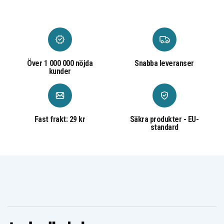
Flerfärgad
Färg
Konstläder
Material
Mönster
Mönster
Över 1 000 000 nöjda
Snabba leveranser
kunder
Fast frakt: 29 kr
Säkra produkter - EU-
standard