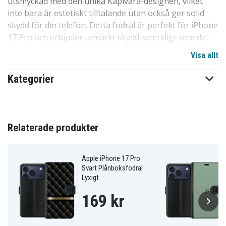
utsmyckad med den unika Kapivara-designen, vilket
inte bara är estetiskt tilltalande utan också ger solid
skydd för din telefon. Detta fodral är perfekt för iPhone
17 Pro och erbjuder utmärkt skydd samtidigt som det
håller dina kort och kontanter på plats.
Visa allt
Fodralet stängs säkert med ett magnetlås och har en
Kategorier
inre beklädnad av sammet med kortfack. Den
svartklädda baksidan ger en elegant look, och din
telefon hålls säkert på plats inuti fodralets inbyggda
skal. Denna två-i-ett-lösning förenar plånbok och
Relaterade produkter
mobilskal, vilket gör det enkelt att hålla ordning på dina
värdesaker. Perfekt anpassat för iPhone 17 Pro med
specialutformad utskärning för kameran.
Apple iPhone 17 Pro
Svart Plånboksfodral
Lyxigt
Produktdetaljer:
169 kr
-Särskilt utformat för iPhone 17 Pro plånboksfodral.
Estetiskt och funktionellt: Kapivara-mönster med en