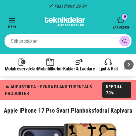
Fast frakt: 29 kr
Item
0
3
of
MENY
VARUKORG
3
Mobilreservdelar
Mobiltillbehör
Kablar & Laddare
Ljud & Bild
Power
🔥 AUGUSTIREA – FYNDA BLAND TUSENTALS
UPP TILL
70%
PRODUKTER
Apple iPhone 17 Pro Svart Plånboksfodral Kapivara