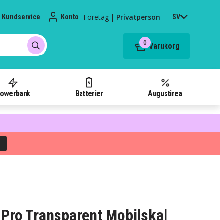
Företag
|
Privatperson
Kundservice
Konto
SV
0
Varukorg
owerbank
Batterier
Augustirea
%
 Pro Transparent Mobilskal