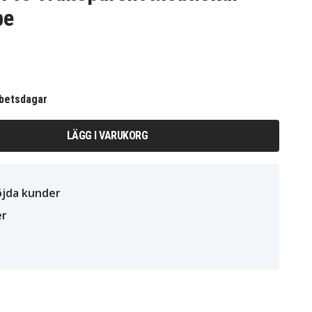
be
rbetsdagar
LÄGG I VARUKORG
öjda kunder
er