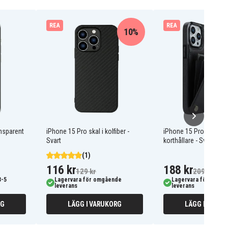
REA
REA
10%
nsparent
iPhone 15 Pro skal i kolfiber -
iPhone 15 Pro Skal m
Svart
korthållare - Svart
(1)
116 kr
188 kr
129 kr
209 kr
3-5
Lagervara för omgående
Lagervara för omgå
leverans
leverans
RG
LÄGG I VARUKORG
LÄGG I VARUK