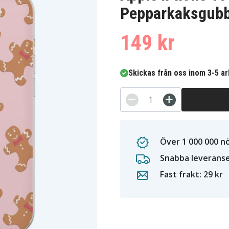
Pepparkaksgub
149 kr
Skickas från oss inom 3-5 a
Över 1 000 000 n
Snabba leverans
Fast frakt: 29 kr