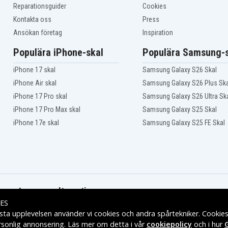
Reparationsguider
Cookies
Kontakta oss
Press
Ansökan företag
Inspiration
Populära iPhone-skal
Populära Samsung-s
iPhone 17 skal
Samsung Galaxy S26 Skal
iPhone Air skal
Samsung Galaxy S26 Plus Ska
iPhone 17 Pro skal
Samsung Galaxy S26 Ultra Sk
iPhone 17 Pro Max skal
Samsung Galaxy S25 Skal
iPhone 17e skal
Samsung Galaxy S25 FE Skal
Leveransalternativ
ES
sta upplevelsen använder vi cookies och andra spårtekniker. Cookie
rsonlig annonsering. Läs mer om detta i vår
cookiepolicy
och i hur