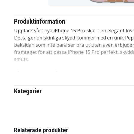
Produktinformation
Upptäck vårt nya iPhone 15 Pro skal – en elegant lös
Detta genomskinliga skydd kommer med en unik Pe
baksidan som inte bara ser bra ut utan även erbjuder p
framtaget för att passa iPhone 15 Pro perfekt, sky
smuts.
Vår design är fri från skarpa kanter och enkel att mon
mobil, utan risk för repor eller andra skador. Det är
skalvalen på marknaden av en anledning. Hög kvalitet t
Kategorier
detta skal står sig starkt i konkurrensen. Ett utmärkt 
inom familjen, bland barn och vänner. Särskilt anpass
Detaljer om produkten:
Relaterade produkter
-Speciellt utformat för iPhone 15 Pro, kompatibelt me