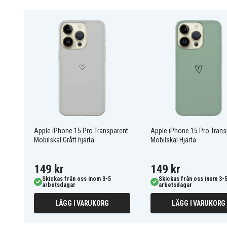
-Mobilskyddet är noggrant designat för att omge och
repor och slitage, samtidigt som det ger fullständigt 
knappar och hörn.
-Pepparkaksgubbe-skalet har en sofistikerad färgk
känsla av lyx och elegans.
-Full funktionalitet med trådlös laddning, samtidigt som
alla nödvändiga portar.
-Sitter perfekt på din iPhone 15 Pro, lätt att sätta på 
alla funktioner och knappar.
AI15P-PRINT.154.03-TEKNIK00
Artnr
Apple iPhone 15 Pro Transparent
Apple iPhone 15 Pro Trans
Mobilskal Grått hjärta
Mobilskal Hjärta
Skal
Produkttyp
149 kr
149 kr
Flerfärgad
Färg
Skickas från oss inom 3-5
Skickas från oss inom 3-
arbetsdagar
arbetsdagar
Plast
Material
LÄGG I VARUKORG
LÄGG I VARUKORG