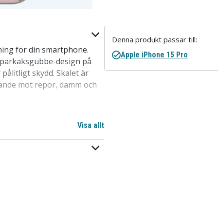
Denna produkt passar till:
ning för din smartphone.
Apple iPhone 15 Pro
pparkaksgubbe-design på
ålitligt skydd. Skalet är
ddande mot repor, damm och
tera eller avlägsna från din
Visa allt
 en av de mest populära
ill ett överkomligt pris,
val för att skydda telefoner
at för iPhone 15 Pro.
d trådlös laddning.