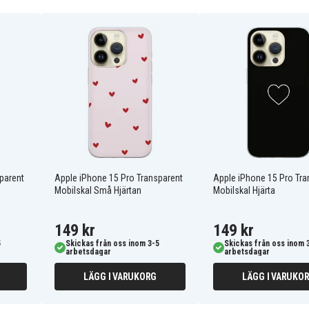
 skydda din enhet från
skydd runt alla kanter,
ombination som ger en
 det ger lätt tillgång till
och ger snabb tillgång till
164
parent
Apple iPhone 15 Pro Transparent
Apple iPhone 15 Pro Tra
Mobilskal Små Hjärtan
Mobilskal Hjärta
149 kr
149 kr
5
Skickas från oss inom 3-5
Skickas från oss inom 
arbetsdagar
arbetsdagar
LÄGG I VARUKORG
LÄGG I VARUKO