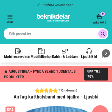
Snabba leveranser
Item
0
2
of
MENY
VARUKORG
3
Mobilreservdelar
Mobiltillbehör
Kablar & Laddare
Ljud & Bild
Power
🔥 AUGUSTIREA – FYNDA BLAND TUSENTALS
UPP TILL
70%
PRODUKTER
(4 Omdömen)
AirTag katthalsband med bjällra - Ljusblå
REA