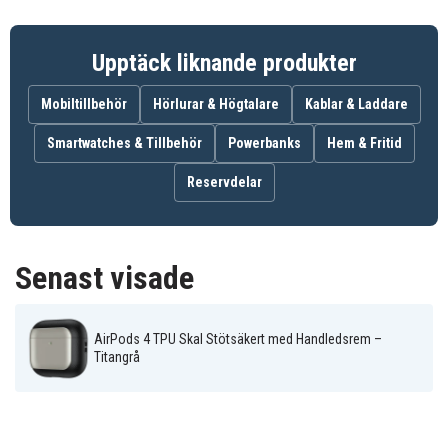
Skal
Produkttyp
Upptäck liknande produkter
Grå
Färg
Mobiltillbehör
Hörlurar & Högtalare
Kablar & Laddare
Plast
Material
Smartwatches & Tillbehör
Powerbanks
Hem & Fritid
Reservdelar
Senast visade
AirPods 4 TPU Skal Stötsäkert med Handledsrem –
Titangrå