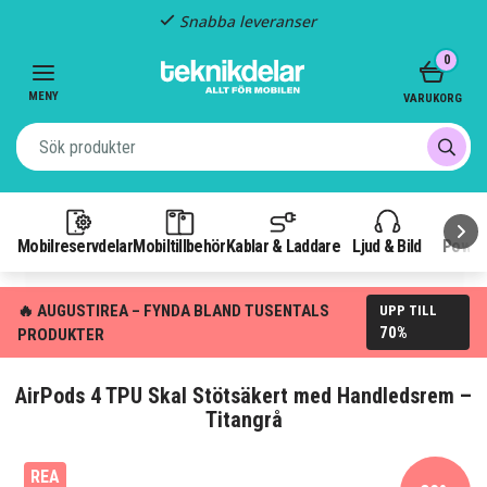
Snabba leveranser
Item
0
2
of
MENY
VARUKORG
3
Mobilreservdelar
Mobiltillbehör
Kablar & Laddare
Ljud & Bild
Power
🔥 AUGUSTIREA – FYNDA BLAND TUSENTALS
UPP TILL
70%
PRODUKTER
AirPods 4 TPU Skal Stötsäkert med Handledsrem –
Titangrå
REA