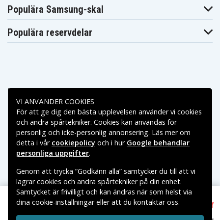
Populära Samsung-skal
Populära reservdelar
Betalningsalternativ
VI ANVÄNDER COOKIES
För att ge dig den bästa upplevelsen använder vi cookies
Leveransalternativ
och andra spårtekniker. Cookies kan användas för
personlig och icke-personlig annonsering. Läs mer om
detta i vår
cookiepolicy
och i hur
Google behandlar
personliga uppgifter
.
Genom att trycka ”Godkänn alla” samtycker du till att vi
lagrar cookies och andra spårtekniker på din enhet.
Samtycket är frivilligt och kan ändras när som helst via
dina cookie-inställningar eller att du kontaktar oss.
95 kr
Copyright © 2026, Spares Nordic AB
AirPods 4 TPU Skal Stötsäkert med Handledsrem –
VARUMÄRKEN SOM NÄMNS PÅ SIDAN TILLHÖR RESPEKTIVE
Titangrå