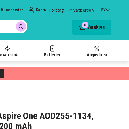
Företag
|
Privatperson
Kundservice
Konto
SV
0
Varukorg
owerbank
Batterier
Augustirea
%
r Aspire One AOD255-1134,
4200 mAh