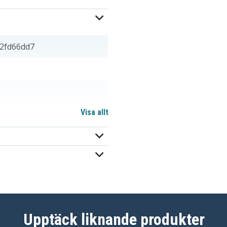
2fd66dd7
Visa allt
6,40 mm
Upptäck liknande produkter