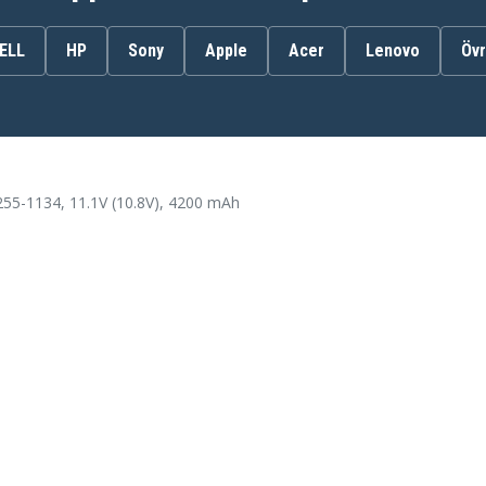
ELL
HP
Sony
Apple
Acer
Lenovo
Övr
AL10A31
AL10G31
BT.00603.12
C.BTP00.12L
LC.BTP00.129
P0VE6
55-1134, 11.1V (10.8V), 4200 mAh
Acer Aspire One 522-
BZ824
Acer Aspire One AO522
5-
Acer Aspire One AOD255-
1203
5-
Acer Aspire One AOD255-
2331
5-
Acer Aspire One AOD255-