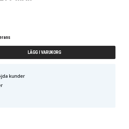
erans
LÄGG I VARUKORG
öjda kunder
er