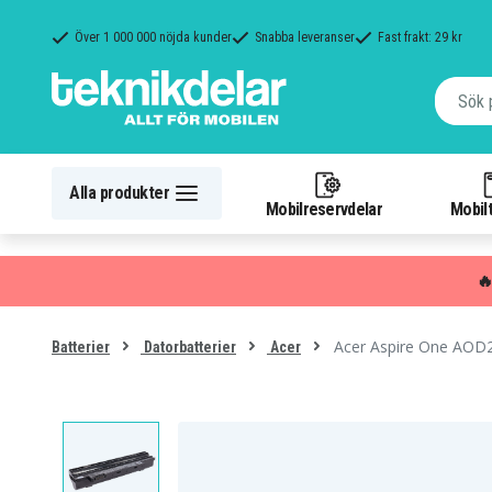
Över 1 000 000 nöjda kunder
Snabba leveranser
Fast frakt: 29 kr
Alla produkter
Mobilreservdelar
Mobilt

Acer Aspire One AOD2
Batterier
Datorbatterier
Acer