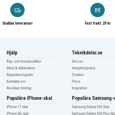
2520
5-
Acer Aspire One AOD260-
2028
0-
Acer Aspire One AOD260-
2344
0-
Acer Aspire One AOD260-
Snabba leveranser
Fast frakt: 29 kr
2380
0-
Acer Aspire One AOD260-
2571
0-
Acer Aspire One AOD260-
2919
0-
Acer Aspire One AOD260-
N51B/K
Hjälp
Teknikdelar.se
0-
Acer Aspire One AOD260-
N51B/P
Köp- och leveransvillkor
Om oss
0-
Acer Aspire One D255
Retur & reklamation
Integritetspolicy
Acer Aspire One D255-
Reparationsguider
Cookies
1549
Acer Aspire One D255-
Kontakta oss
Press
2333
Ansökan företag
Inspiration
Acer Aspire One D255-
2532
Populära iPhone-skal
Populära Samsung-s
Acer Aspire One D255-
2670
Acer Aspire One D255-
iPhone 17 skal
Samsung Galaxy S26 Skal
2929
iPhone Air skal
Samsung Galaxy S26 Plus Ska