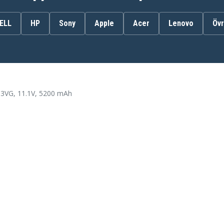
ELL
HP
Sony
Apple
Acer
Lenovo
Övr
KT.0060G.001
53VG, 11.1V, 5200 mAh
Acer Aspire E15 E5-575G
M
Acer Aspire E5-575G
Acer Aspire E5-575G-
VG
75MD
Acer Aspire F15 F5-573G-
53V1
Acer Aspire F5-573G-500N
W9
Acer Aspire F5-573G-510L
1AW
Acer Aspire F5-573G-51BD
T3
Acer Aspire F5-573G-528T
M7
Acer Aspire F5-573G-52PJ
QJ
Acer Aspire F5-573G-52Z5
F2
Acer Aspire F5-573G-54RV