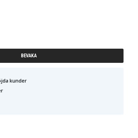
BEVAKA
öjda kunder
er