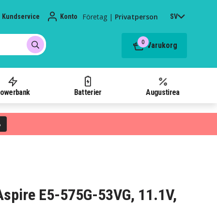
Företag
|
Privatperson
Kundservice
Konto
SV
0
Varukorg
owerbank
Batterier
Augustirea
%
r Aspire E5-575G-53VG, 11.1V,