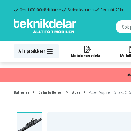
Över 1 000 000 nöjda kunder
Snabba leveranser
Fast frakt: 29 kr
Alla produkter
Mobilreservdelar
Mobilt

Acer Aspire E5-575G-
Batterier
Datorbatterier
Acer