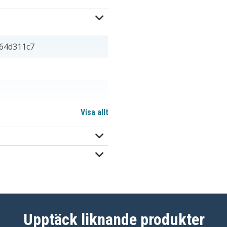
64d311c7
Visa allt
9,40 mm
Upptäck liknande produkter