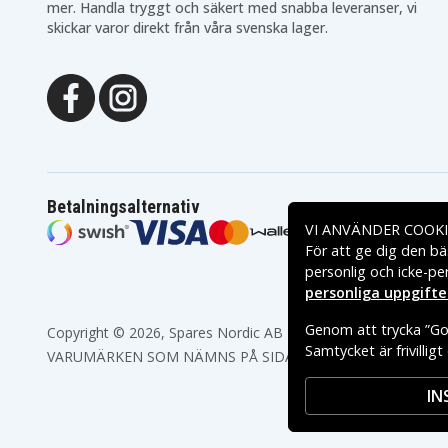
mer. Handla tryggt och säkert med snabba leveranser, vi
Acer Travelmate P259-
Acer Travelmate P259-
G2-M-50S5
G2-M-51CR
skickar varor direkt från våra svenska lager.
Acer Travelmate P259-
Acer Travelmate P259-
G2-M-52QU
G2-M-52TC
Acer Travelmate P259-
Acer Travelmate P259-
G2-M-534A
G2-M-53CR
Acer Travelmate P259-
Acer Travelmate P259-
G2-M-542G
G2-M-546J
Acer Travelmate P259-
Acer Travelmate P259-
G2-M-54U1
G2-M-550L
Acer Travelmate P259-
Acer Travelmate P259-
G2-M-55N4
G2-M-55YX
Betalningsalternativ
Acer Travelmate P259-
Acer Travelmate P259-
G2-M-56MW
G2-M-56RC
VI ANVÄNDER COOKI
Acer Travelmate P259-
Acer Travelmate P259-
För att ge dig den bä
G2-M-57M9
G2-M-57Q2
personlig och icke-pe
Acer Travelmate P259-
Acer Travelmate P259-
G2-M-588H
G2-M-58LK
personliga uppgifte
Acer Travelmate P259-
Acer Travelmate P259-
G2-M-58UV
G2-M-5993
Genom att trycka ”God
Copyright © 2026, Spares Nordic AB
Acer Travelmate P259-
Acer Travelmate P259-
Samtycket är frivillig
G2-M-59S5
G2-M-725C
VARUMÄRKEN SOM NÄMNS PÅ SIDAN TILLHÖR RESPEKTIV
Acer Travelmate P259-
Acer Travelmate P259-
G2-M-72V8
G2-M-73P8
IN
Acer Travelmate P259-
Acer Travelmate P259-
G2-M-73ZC
G2-M-74JN
Acer Travelmate P259-
Acer Travelmate P259-