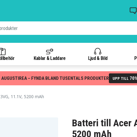
illbehör
Kablar & Laddare
Ljud & Bild
P
 AUGUSTIREA – FYNDA BLAND TUSENTALS PRODUKTER
70
UPP TILL
53VG, 11.1V, 5200 mAh
Batteri till Ace
5200 mAh