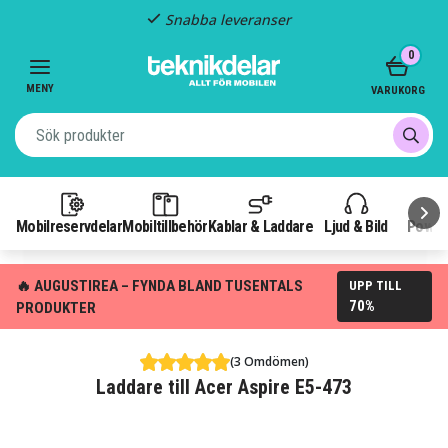
Snabba leveranser
Item
0
2
of
MENY
VARUKORG
3
Mobilreservdelar
Mobiltillbehör
Kablar & Laddare
Ljud & Bild
Power
🔥 AUGUSTIREA – FYNDA BLAND TUSENTALS
UPP TILL
70%
PRODUKTER
(3 Omdömen)
Laddare till Acer Aspire E5-473