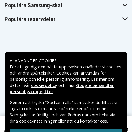
Acer Aspire ES1-421
Populära Samsung-skal
Acer Aspire ES1-520
Acer Aspire ES1-521
Populära reservdelar
Acer Aspire ES1-531
Acer Aspire ES1-731
Acer Aspire R3-131T
Acer Aspire Z1
Betalningsalternativ
Acer Aspire Z1-611
VI ANVÄNDER COOKIES
Acer A13
För att ge dig den bästa upplevelsen använder vi cookies
Leveransalternativ
Acer ADP
och andra spårtekniker. Cookies kan användas för
personlig och icke-personlig annonsering. Läs mer om
Acer PA-1450
detta i vår
cookiepolicy
och i hur
Google behandlar
personliga uppgifter
.
da66b478d2367c20918d42c9a
Artnr
Genom att trycka ”Godkänn alla” samtycker du till att vi
lagrar cookies och andra spårtekniker på din enhet.
Samtycket är frivilligt och kan ändras när som helst via
5903317226314
EAN / GTIN
dina cookie-inställningar eller att du kontaktar oss.
Copyright © 2026, Spares Nordic AB
Datorladdare
Produkttyp
199 kr
VARUMÄRKEN SOM NÄMNS PÅ SIDAN TILLHÖR RESPEKTIVE
Laddare till Acer Aspire E5-473