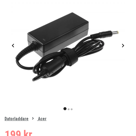
Item
1
item
item
item
of
0
Datorladdare
Acer
1
2
3
199 kr