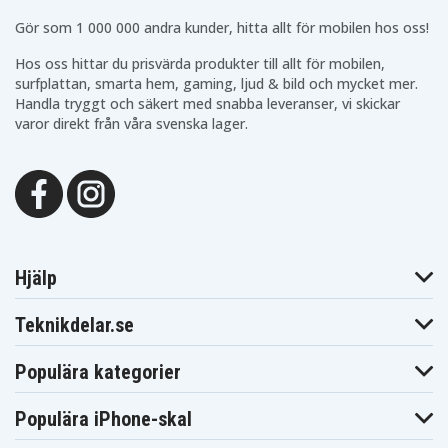
Acer Aspire ES1-711
Gör som 1 000 000 andra kunder, hitta allt för mobilen hos oss!
Acer Aspire V3-371
Hos oss hittar du prisvärda produkter till allt för mobilen,
Acer TravelMate P276-M
surfplattan, smarta hem, gaming, ljud & bild och mycket mer.
Acer TravelMate P276-MG
Handla tryggt och säkert med snabba leveranser, vi skickar
varor direkt från våra svenska lager.
Acer Aspire V5
Acer Aspire R3
Acer Aspire R5-471T
Acer Aspire V5-431
Acer Aspire E5-432
Acer Aspire E5-473
Hjälp
Acer Aspire E5-473T
Acer Aspire E5-522
Teknikdelar.se
Acer Aspire E5-532T
Acer Aspire E5-722
Populära kategorier
Acer Aspire E5-772
Populära iPhone-skal
Acer Aspire ES1-411