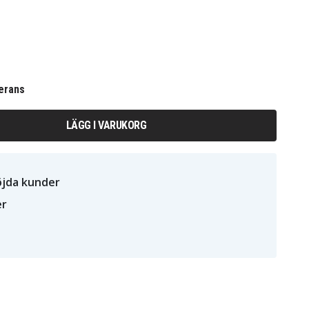
erans
LÄGG I VARUKORG
öjda kunder
er