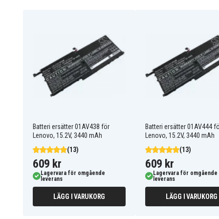
Lenovo
Passar varumärke
Ja
Överladdningsskydd
Batteriet ersätter:
00HW028
00HW029
01AV410
01AV438
01AV440
01AV441
01AV457
01AV458
4ICP4/48/123
4ICP4/48/125
OOHW029
PP41AT137Q-3
Batteri ersätter 01AV438 för
Batteri ersätter 01AV444 f
SB10F46467
SB10K97566
Lenovo, 15.2V, 3440 mAh
Lenovo, 15.2V, 3440 mAh
TP00076A
TP00076B
(13)
(13)
609 kr
609 kr
Lagervara för omgående
Lagervara för omgående
Batteriet är kompatibelt med följande modeller:
leverans
leverans
Lenovo 20FB002VGE
Lenovo 20FB003RGE
LÄGG I VARUKORG
LÄGG I VARUKORG
Lenovo 20FQ000QUS
Lenovo TP X1 20FC004
Lenovo ThinkPad X1
Lenovo ThinkPad X1
20FB002RAU
20FB006GAU