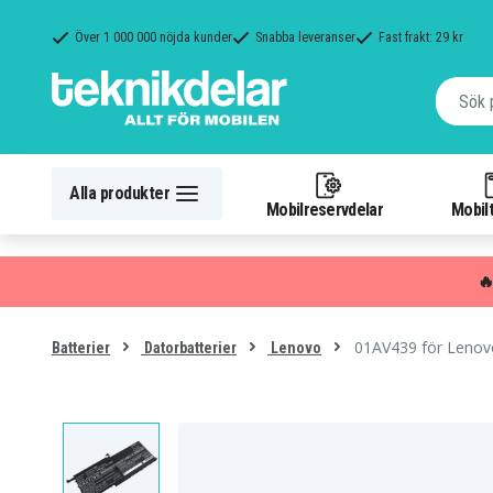
Över 1 000 000 nöjda kunder
Snabba leveranser
Fast frakt: 29 kr
Alla produkter
Mobilreservdelar
Mobilt

01AV439 för Lenov
Batterier
Datorbatterier
Lenovo