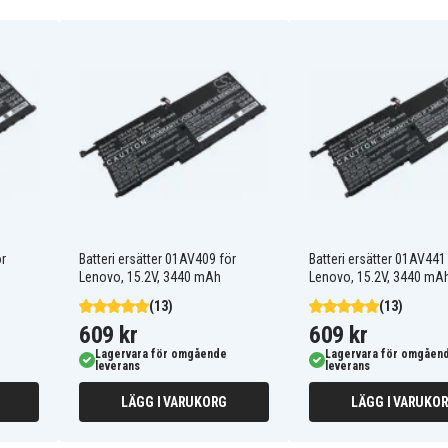
01AV409
01AV439
01AV444
01AV473
OOHW028
SB10F46466
ör
Batteri ersätter 01AV409 för
Batteri ersätter 01AV441
SB10K97567
Lenovo, 15.2V, 3440 mAh
Lenovo, 15.2V, 3440 mA
(13)
(13)
609 kr
609 kr
Lagervara för omgående
Lagervara för omgåen
leverans
leverans
Lenovo 20FB0043GE
LÄGG I VARUKORG
LÄGG I VARUKO
AAU
Lenovo TP X1 20FCS5BN00
Lenovo ThinkPad X1
20FBA043AU