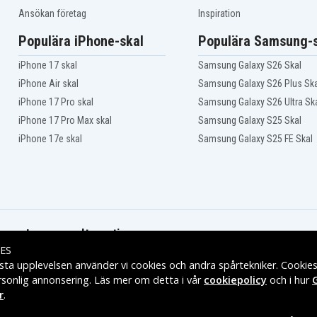
ga
Lenovo ThinkPad X1 Yoga
20FQ001PAU
Ansökan företag
Inspiration
ga
Lenovo ThinkPad X1 Yoga
20FQA04TAU
Populära iPhone-skal
Populära Samsung-s
ga
Lenovo ThinkPad X1 Yoga
20FR000WAU
iPhone 17 skal
Samsung Galaxy S26 Skal
ga
Lenovo ThinkPad X1 Yoga
20FR001MAU
iPhone Air skal
Samsung Galaxy S26 Plus Ska
ga
Lenovo ThinkPad X1 Yoga
iPhone 17 Pro skal
Samsung Galaxy S26 Ultra Sk
20FR0027AU
ga
Lenovo ThinkPad X1 Yoga
iPhone 17 Pro Max skal
Samsung Galaxy S25 Skal
20FRS00L0T
iPhone 17e skal
Samsung Galaxy S25 FE Skal
ga
Lenovo ThinkPad X1 Yoga
20FRS0E919
ga
Lenovo ThinkPad X1 Yoga
20FRS0S300
ga
Lenovo ThinkPad X1 Yoga
20FRS15L04
ga
Lenovo ThinkPad X1 Yoga
20FRS1T501
Leveransalternativ
ga
Lenovo ThinkPad X1 Yoga
20FRS24400
ES
ga
Lenovo ThinkPad X1 Yoga
sta upplevelsen använder vi cookies och andra spårtekniker. Cookie
20FRS2KG03
rsonlig annonsering. Läs mer om detta i vår
cookiepolicy
och i hur
ga
Lenovo ThinkPad X1 Yoga
r
.
20FRS2YP1P
ga
Lenovo ThinkPad X1 Yoga