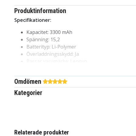
Produktinformation
Specifikationer:
Kapacitet: 3300 mAh
Spänning: 15,2
Batterityp: Li-Polymer
Överladdningsskydd: Ja
Passar varumärke: Lenovo
e3a9b2d0cbbeebff
Artnr
Omdömen
4894128121060
EAN / GTIN
Kategorier
Batteri
Produkttyp
15,2 V
Spänning
Li-Polymer
Batterityp
Relaterade produkter