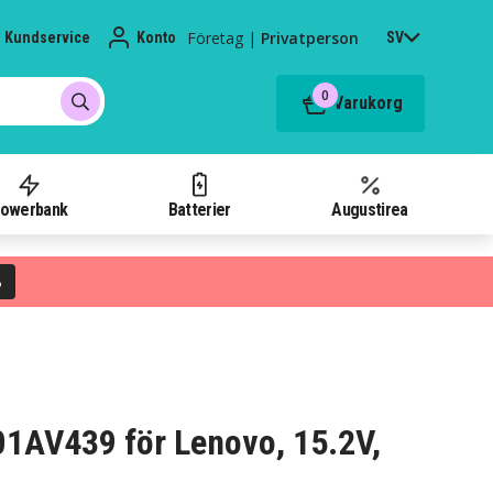
Företag
|
Privatperson
Kundservice
Konto
SV
0
Varukorg
owerbank
Batterier
Augustirea
%
 01AV439 för Lenovo, 15.2V,