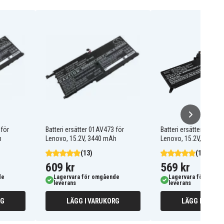
 för
Batteri ersätter 01AV473 för
Batteri ersätter 00HW0
h
Lenovo, 15.2V, 3440 mAh
Lenovo, 15.2V, 2900 
(13)
(1)
609 kr
569 kr
de
Lagervara för omgående
Lagervara för omgå
leverans
leverans
RG
LÄGG I VARUKORG
LÄGG I VARUK