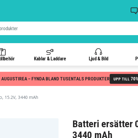
illbehör
Kablar & Laddare
Ljud & Bild
P
 AUGUSTIREA – FYNDA BLAND TUSENTALS PRODUKTER
70
UPP TILL
o, 15.2V, 3440 mAh
Batteri ersätter
3440 mAh