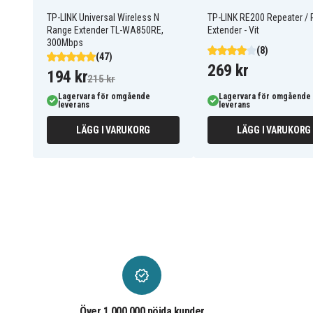
TP-LINK Universal Wireless N
TP-LINK RE200 Repeater /
Range Extender TL-WA850RE,
Extender - Vit
300Mbps
(8)
(47)
269 kr
194 kr
215 kr
Lagervara för omgående
Lagervara för omgående
leverans
leverans
LÄGG I VARUKORG
LÄGG I VARUKORG
Över 1 000 000 nöjda kunder