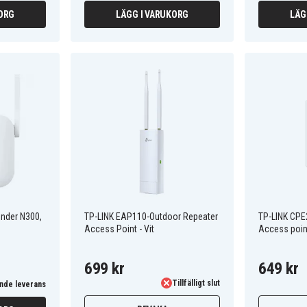
ORG
LÄGG I VARUKORG
LÄG
ender N300,
TP-LINK EAP110-Outdoor Repeater
TP-LINK CPE
Access Point - Vit
Access point
699 kr
649 kr
Tillfälligt slut
nde leverans