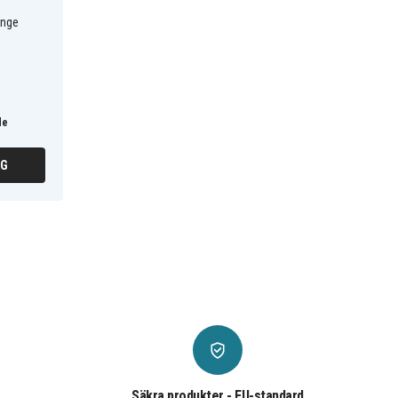
ange
de
RG
Säkra produkter - EU-standard