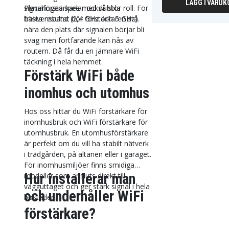
LÄGG I VARUK
signalförstärkare med dubbla
Placeringen spelar också stor roll. För
frekvensband (2,4 GHz och 5 GHz).
bästa resultat bör förstärkaren stå
nära den plats där signalen börjar bli
svag men fortfarande kan nås av
routern. Då får du en jämnare WiFi
täckning i hela hemmet.
Förstärk WiFi både
inomhus och utomhus
Hos oss hittar du WiFi förstärkare för
inomhusbruk och WiFi förstärkare för
utomhusbruk. En utomhusförstärkare
är perfekt om du vill ha stabilt nätverk
i trädgården, på altanen eller i garaget.
För inomhusmiljöer finns smidiga
Hur installerar man
modeller som ansluts direkt till
vägguttaget och ger stark signal i hela
och underhåller WiFi
bostaden.
förstärkare?