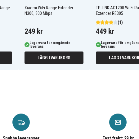
 Range
Xiaomi WiFi Range Extender
TP-LINK AC1200 Wi-Fi R
N300, 300 Mbps
Extender RE305
(1)
249 kr
449 kr
Lagervara för omgående
Lagervara för omgåen
leverans
leverans
LÄGG I VARUKORG
LÄGG I VARUKO
Snabba leveranser
Fast frakt: 29 kr