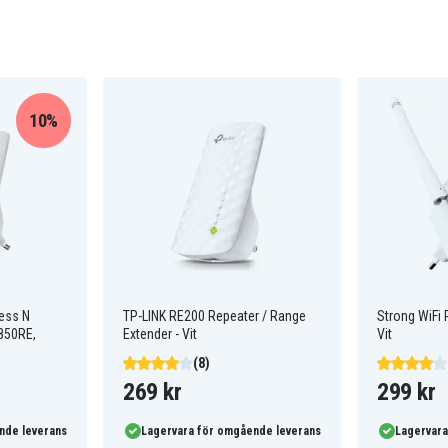
10%
less N
TP-LINK RE200 Repeater / Range
Strong WiFi 
850RE,
Extender - Vit
Vit
(8)
269 kr
299 kr
nde leverans
Lagervara för omgående leverans
Lagervara