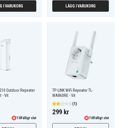
G I VARUKORG
LÄGG I VARUKORG
210 Outdoor Repeater
TP-LINK WiFi Repeater TL-
 - Vit
WA860RE - Vit
(1)
299 kr
Tillfälligt slut
Tillfälligt slut