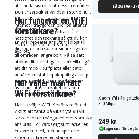
att sprida signalen till dessa områden.
LÄGG I VARUK
Den är särskilt användbar i större hus,
Hur fungerar en WiFi
för hemmakontor eller om du vill ha
internet i trädgården eller på altanen.
förstärkare?
En WiFi booster förbättrar både
hastighet och täckning så att du kan
En WiFi repeater ansluts trådlöst till
surfa, arbeta och streama utan
din router och skickar vidare signalen
avbrott.
till områden längre bort. På så sätt
utökas ditt befintliga nätverk vilket gör
att din mobil, surfplatta eller dator
behåller en stabil uppkoppling även på
Hur väljer man rätt
längre avstånd. Vissa modeller kan
även anslutas via kabel för ännu
WiFi förstärkare?
bättre stabilitet och hastighet.
Xiaomi WiFi Range Ext
300 Mbps
När du väljer WiFi förstärkare är det
viktigt att tänka på vilken yta du vill
täcka och hur många enheter som ska
249 kr
anslutas. För vardaglig surf räcker en
Lagervara för omgåe
enklare modell, medan spel eller
streaming kräver en starkare