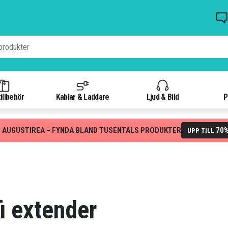
illbehör
Kablar & Laddare
Ljud & Bild
P
 AUGUSTIREA – FYNDA BLAND TUSENTALS PRODUKTER
70
UPP TILL
fi extender