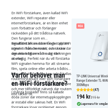
En WiFi förstärkare, även kallad WiFi
extender, WiFi repeater eller
internetförstärkare, är en liten enhet
REA
som förbättrar och förlänger
räckvidden på ditt trådlösa nätverk.
Den fungerar som en
signalförstärkare som fångar upp WiFi
Resultatet blir snabbare och stabilare
signalen från din router och skickar
internet i hela hemmet, även i rum där
den vidare till områden där täckningen
signalen tidigare varit svag eller
är svag.
obefintlig. Perfekt när du vill förstärka
WiFi signalen hemma för att streama
film, spela online eller arbeta trådlöst
Varför behöver man
utan avbrott. Enheten kan också kallas
TP-LINK Universal Wire
routerförstärkare eller WiFi förlängare
Range Extender TL-WA
en WiFi förstärkare?
och används för att skapa ett starkare
300Mbps
och mer tillförlitligt nätverk där routern
(47)
I många bostäder finns så kallade
inte räcker till.
194 kr
döda zoner där internetuppkopplingen
215 kr
är instabil eller saknas helt. En WiFi
Lagervara för omgåe
förstärkare löser problemet genom