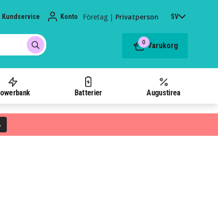
Företag
|
Privatperson
Kundservice
Konto
SV
0
Varukorg
owerbank
Batterier
Augustirea
%