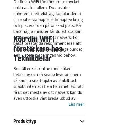
De flesta WiFi förstärkare är mycket
enkla att installera. Du ansluter
enheten till ett eluttag, kopplar den till
din router via app eller knapptryckning
och placerar den på önskad plats. På
bara några minuter får du ett starkare
Köp din WiFi
och mer stabilt trådlöst nätverk. För
bästa prestanda rekommenderas att
förstärkare hos
uppdatera programvaran regelbundet
och justera placeringen vid behov.
Teknikdelar
Beställ enkelt online med säker
betalning och få snabb leverans hem
så kan du snart njuta av stabilt och
snabbt internet i hela hemmet. För att
få ut det mesta av ditt nätverk kan du
även utforska vårt breda utbud av
routers
,
nätverkskort
och
Läs mer
nätverksswitchar
som tillsammans
med en WiFi förstärkare ger dig ett
Produkttyp
komplett och pålitligt hemnätverk.