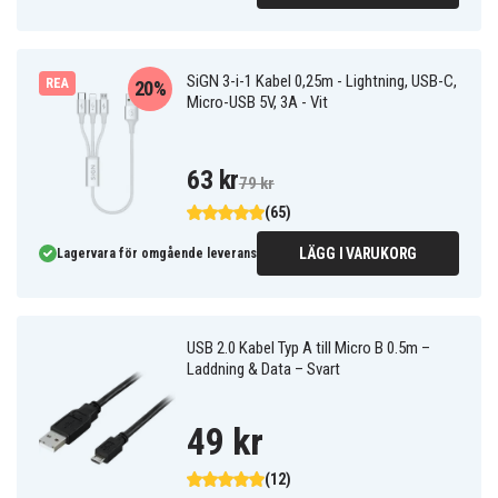
SiGN 3-i-1 Kabel 0,25m - Lightning, USB-C,
REA
20%
Micro-USB 5V, 3A - Vit
63 kr
79 kr
(65)
LÄGG I VARUKORG
Lagervara för omgående leverans
USB 2.0 Kabel Typ A till Micro B 0.5m –
Laddning & Data – Svart
49 kr
(12)