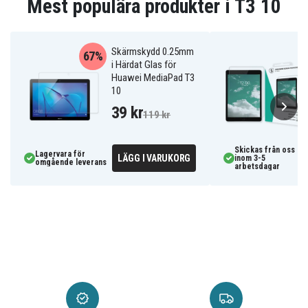
Mest populära produkter i T3 10
Skärmskydd 0.25mm
67%
i Härdat Glas för
Huawei MediaPad T3
10
39 kr
119 kr
Skickas från oss
Lagervara för
LÄGG I VARUKORG
inom 3-5
omgående leverans
arbetsdagar