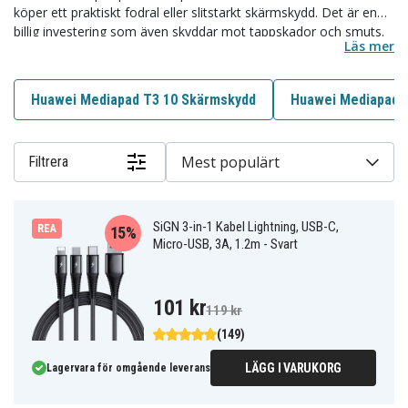
köper ett praktiskt fodral eller slitstarkt skärmskydd. Det är en
billig investering som även skyddar mot tappskador och smuts.
Läs mer
Vi har en stor variation av tillbehör för Mediapad T3 10 i vårt
lager.
Huawei Mediapad T3 10 Skärmskydd
Huawei Mediapad T
Mest populärt
Filtrera
SiGN 3-in-1 Kabel Lightning, USB-C,
REA
15%
Micro-USB, 3A, 1.2m - Svart
101 kr
119 kr
(149)
LÄGG I VARUKORG
Lagervara för omgående leverans