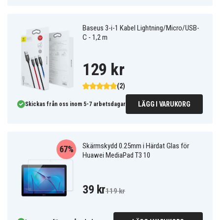
Baseus 3-i-1 Kabel Lightning/Micro/USB-
C - 1,2 m
129 kr
(2)
LÄGG I VARUKORG
Skickas från oss inom 5-7 arbetsdagar
Skärmskydd 0.25mm i Härdat Glas för
67%
Huawei MediaPad T3 10
39 kr
119 kr