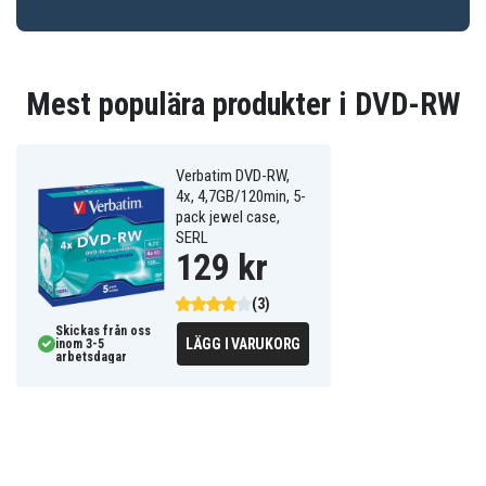
Mest populära produkter i DVD-RW
Verbatim DVD-RW,
4x, 4,7GB/120min, 5-
pack jewel case,
SERL
129 kr
(3)
Skickas från oss
LÄGG I VARUKORG
inom 3-5
arbetsdagar