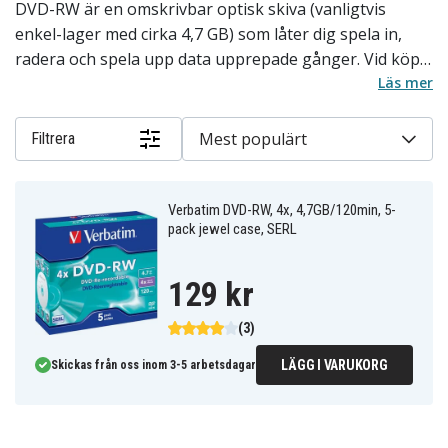
DVD-RW är en omskrivbar optisk skiva (vanligtvis
enkel-lager med cirka 4,7 GB) som låter dig spela in,
radera och spela upp data upprepade gånger. Vid köp
bör du kontrollera att din brännare och spelare stöder
Läs mer
DVD-RW, välja hastighet (t.ex. x4–x16) som matchar
enheten för snabb och pålitlig bränning, föredra
Mest populärt
Filtrera
välkända märken för lägre felrisk, och vara medveten
om att omskrivningscykler är begränsade (ofta några
hundra till ~1 000) så DVD-RW inte är idealisk för
Verbatim DVD-RW, 4x, 4,7GB/120min, 5-
pack jewel case, SERL
långtidsarkiv.
129 kr
(3)
LÄGG I VARUKORG
Skickas från oss inom 3-5 arbetsdagar