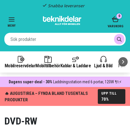
Snabba leveranser
Item
0
2
of
MENY
VARUKORG
3
Mobilreservdelar
Mobiltillbehör
Kablar & Laddare
Ljud & Bild
Power
Dagens super-deal - 30%
Laddningsstation med 6 portar, 120W 🔌⚡
🔥 AUGUSTIREA – FYNDA BLAND TUSENTALS
UPP TILL
70%
PRODUKTER
DVD-RW