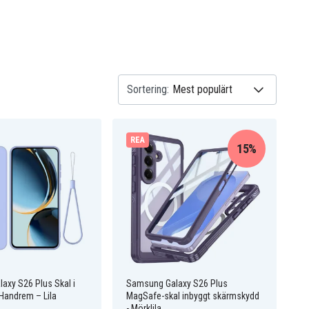
Sortering:
REA
15%
axy S26 Plus Skal i
Samsung Galaxy S26 Plus
Handrem – Lila
MagSafe-skal inbyggt skärmskydd
- Mörklila