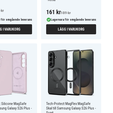
 kr
161 kr
189 kr
 för omgående leverans
Lagervara för omgående leverans
G I VARUKORG
LÄGG I VARUKORG
t Silicone MagSafe
Tech-Protect MagFlex MagSafe
msung Galaxy S26 Plus -
Skal till Samsung Galaxy S26 Plus -
Svart