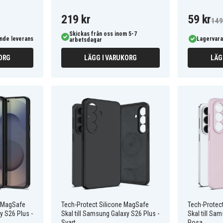
219 kr
59 kr
149
Skickas från oss inom 5-7
nde leverans
Lagervara
arbetsdagar
ORG
LÄGG I VARUKORG
LÄG
 MagSafe
Tech-Protect Silicone MagSafe
Tech-Protec
y S26 Plus -
Skal till Samsung Galaxy S26 Plus -
Skal till Sa
Svart
Rosa