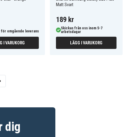
Matt Svart
189 kr
Skickas från oss inom 5-7
 för omgående leverans
arbetsdagar
G I VARUKORG
LÄGG I VARUKORG
r dig