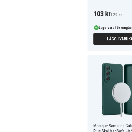
103 kr
129 kr
Lagervara för omgåe
LÄGG I VARUK
Mobique Samsung Gal
Plus Skal MagSafe - M