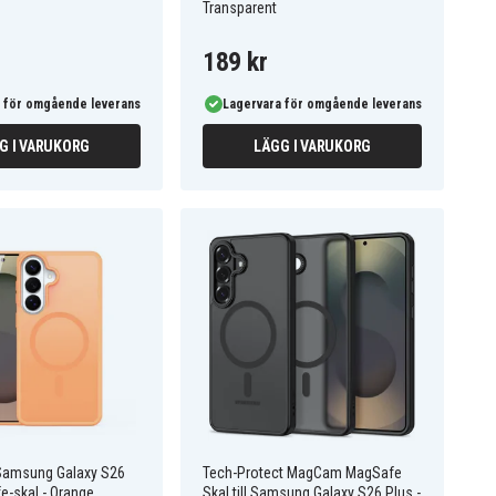
Transparent
189 kr
 för omgående leverans
Lagervara för omgående leverans
G I VARUKORG
LÄGG I VARUKORG
Samsung Galaxy S26
Tech-Protect MagCam MagSafe
e-skal - Orange
Skal till Samsung Galaxy S26 Plus -