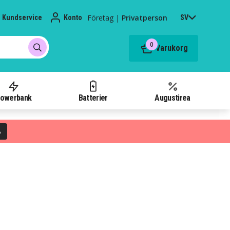
Företag
|
Privatperson
Kundservice
Konto
SV
0
Varukorg
owerbank
Batterier
Augustirea
%