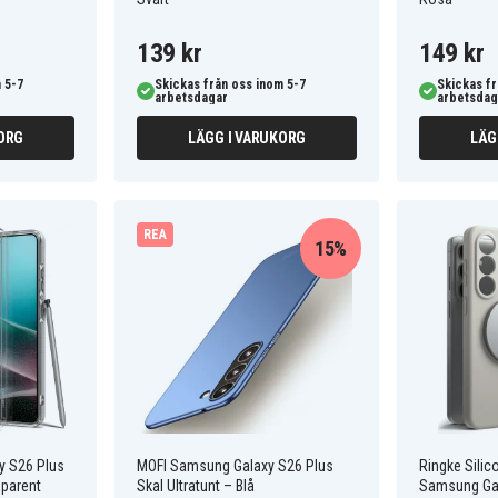
139 kr
149 kr
 5-7
Skickas från oss inom 5-7
Skickas fr
arbetsdagar
arbetsdag
ORG
LÄGG I VARUKORG
LÄG
REA
15%
y S26 Plus
MOFI Samsung Galaxy S26 Plus
Ringke Silic
sparent
Skal Ultratunt – Blå
Samsung Gal