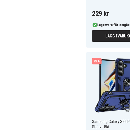
229 kr
Lagervara för omgåe
LÄGG I VARUK
REA
Samsung Galaxy S26 Pl
Stativ - Blå