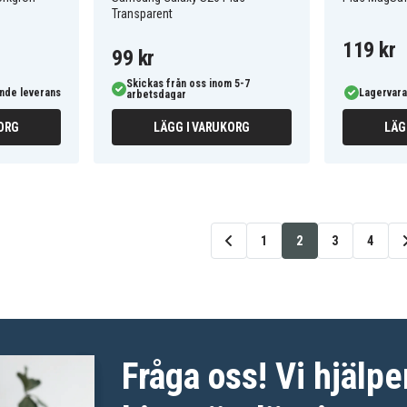
Transparent
119 kr
99 kr
Skickas från oss inom 5-7
nde leverans
Lagervara
arbetsdagar
ORG
LÄGG I VARUKORG
LÄG
1
2
3
4
Fråga oss! Vi hjälpe