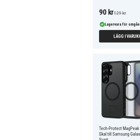
90 kr
129 kr
Lagervara för omgåe
LÄGG I VARUK
Tech-Protect MagPeak
Skal till Samsung Galax
Svart