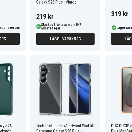
Galaxy S26 Plus - Vinröd
319 kr
219 kr
Skickas från oss inom 5-7
nde leverans
Lagervara
arbetsdagar
ORG
LÄGG I VARUKORG
LÄG
axy S26
Tech-Protect FlexAir Hybrid Skal till
DUX DUCIS 
örkgrön
Samsung Galaxy S26 Plus -
Plus MagSaf