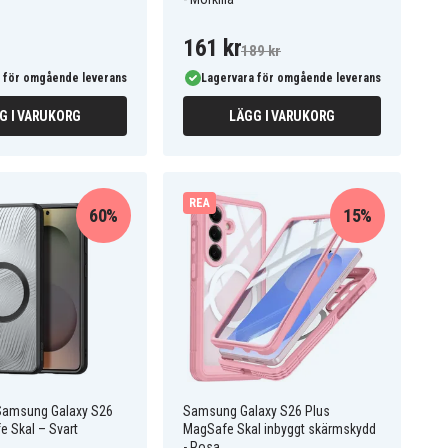
161 kr
189 kr
 för omgående leverans
Lagervara för omgående leverans
G I VARUKORG
LÄGG I VARUKORG
REA
60%
15%
Samsung Galaxy S26
Samsung Galaxy S26 Plus
e Skal – Svart
MagSafe Skal inbyggt skärmskydd
- Rosa