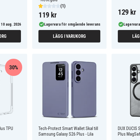
(1)
129 kr
119 kr
 10 aug. 2026
Lagervara för omgående leverans
Lagervara
ORG
LÄGG I VARUKORG
LÄG
30%
lus TPU
Tech-Protect Smart Wallet Skal till
DUX DUCIS 
Samsung Galaxy S26 Plus - Lila
Plus MagSaf