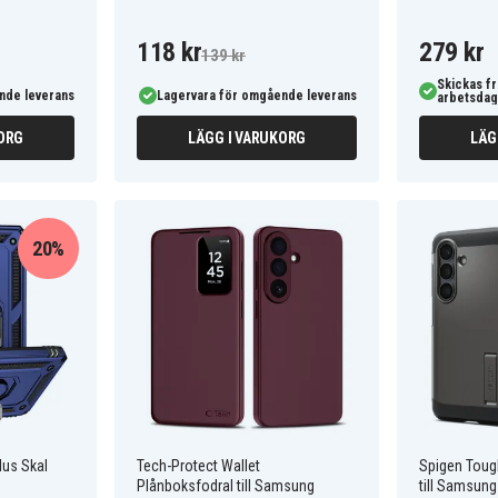
118 kr
279 kr
139 kr
Skickas fr
nde leverans
Lagervara för omgående leverans
arbetsdag
ORG
LÄGG I VARUKORG
LÄG
20%
us Skal
Tech-Protect Wallet
Spigen Toug
Plånboksfodral till Samsung
till Samsung